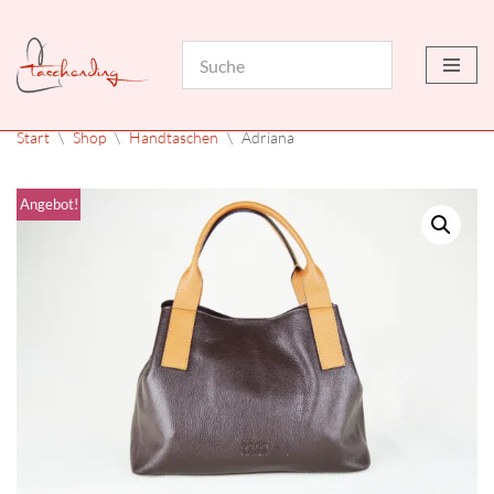
Zum
Start
\
Shop
\
Handtaschen
\
Adriana
Inhalt
springen
Angebot!