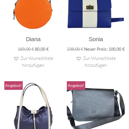
Diana
Sonia
Neuer Preis:
169,00
€
80,00
€
239,00
€
100,00
€
Zur Wunschliste
Zur Wunschliste
hinzufügen
hinzufügen
Angebot!
Angebot!